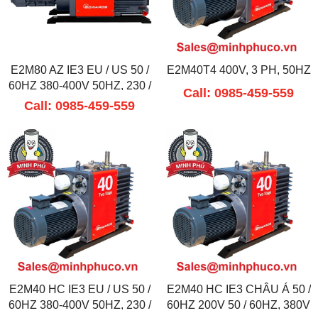
E2M80 AZ IE3 EU / US 50 /
E2M40T4 400V, 3 PH, 50HZ
60HZ 380-400V 50HZ, 230 /
Call: 0985-459-559
460V 60HZ
Call: 0985-459-559
E2M40 HC IE3 EU / US 50 /
E2M40 HC IE3 CHÂU Á 50 /
60HZ 380-400V 50HZ, 230 /
60HZ 200V 50 / 60HZ, 380V