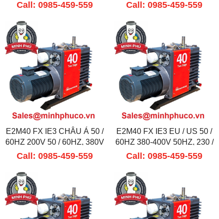
460V 60HZ
60HZ
Call: 0985-459-559
Call: 0985-459-559
E2M40 FX IE3 CHÂU Á 50 /
E2M40 FX IE3 EU / US 50 /
60HZ 200V 50 / 60HZ, 380V
60HZ 380-400V 50HZ, 230 /
60HZ
460V 60HZ
Call: 0985-459-559
Call: 0985-459-559