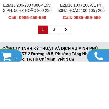
E2M18 200-230 / 380-415V,
E2M18 100 / 200V, 1 PH,
3-PH, 50HZ HOẶC 200-230
50HZ HOẶC 100-105 / 200-
/ 460V, 3-PH, 60HZ
210V, 1 PH, 60HZ
Call: 0985-459-559
Call: 0985-459-559
1
2
CÔNG TY TNHH KỸ THUẬT VÀ DỊCH VỤ MINH PHÚ
Địa chỉ: 17/7/12 Đường số 5, Phường Tăng Nhơn Phú B,
(
0
)
TP.Thủ Đức, TP. Hồ Chí Minh, Việt Nam
Tel: +84 - 862862664 - Hotline: Mr. Thao 0985-459-559
hoặc Ms Ái 0985-843-778
Email: Sales@minhphuco.vn Website:
www.minhphuco.com
Copyright© 2021