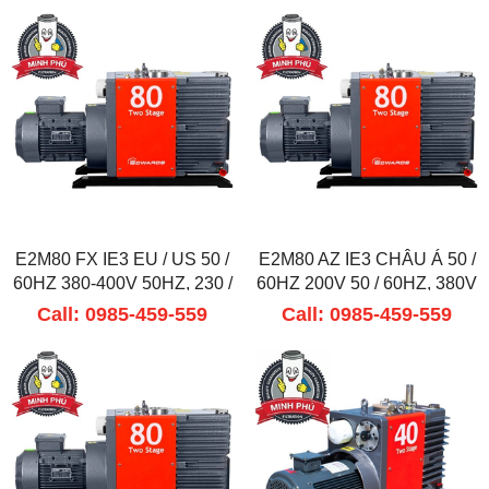
E2M80 FX IE3 EU / US 50 /
E2M80 AZ IE3 CHÂU Á 50 /
60HZ 380-400V 50HZ, 230 /
60HZ 200V 50 / 60HZ, 380V
460V 60HZ
60HZ
Call: 0985-459-559
Call: 0985-459-559