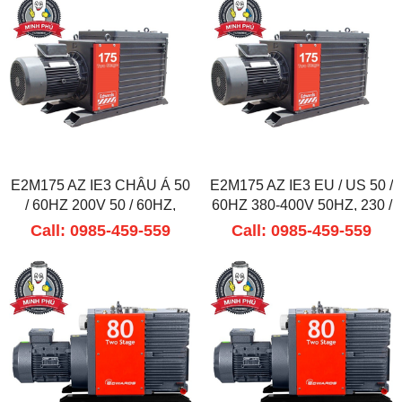
E2M175 AZ IE3 CHÂU Á 50
E2M175 AZ IE3 EU / US 50 /
/ 60HZ 200V 50 / 60HZ,
60HZ 380-400V 50HZ, 230 /
380V 60HZ
460V 60HZ
Call: 0985-459-559
Call: 0985-459-559