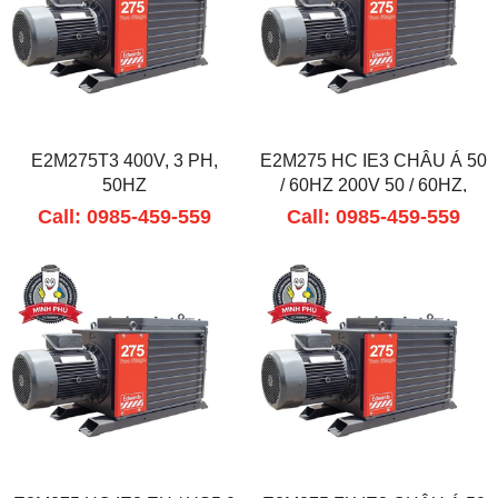
E2M275T3 400V, 3 PH,
E2M275 HC IE3 CHÂU Á 50
50HZ
/ 60HZ 200V 50 / 60HZ,
380V 60HZ
Call: 0985-459-559
Call: 0985-459-559