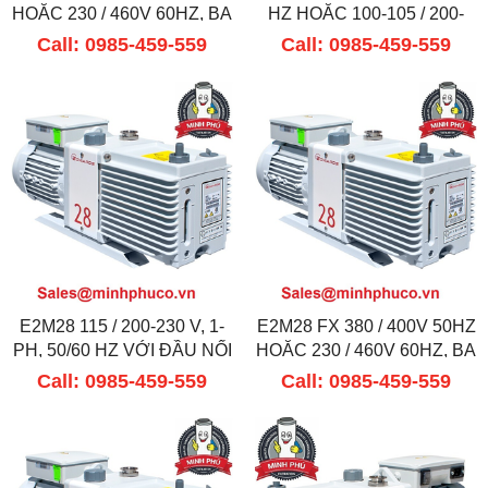
HOẶC 230 / 460V 60HZ, BA
HZ HOẶC 100-105 / 200-
PHA
210 V, 1 PH, 60 HZ
Call: 0985-459-559
Call: 0985-459-559
E2M28 115 / 200-230 V, 1-
E2M28 FX 380 / 400V 50HZ
PH, 50/60 HZ VỚI ĐẦU NỐI
HOẶC 230 / 460V 60HZ, BA
IEC60320 ĐƯỢC TRANG
PHA
Call: 0985-459-559
Call: 0985-459-559
BỊ