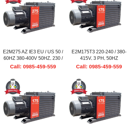
E2M275 AZ IE3 EU / US 50 /
E2M175T3 220-240 / 380-
60HZ 380-400V 50HZ, 230 /
415V, 3 PH, 50HZ
460V 60HZ
Call: 0985-459-559
Call: 0985-459-559