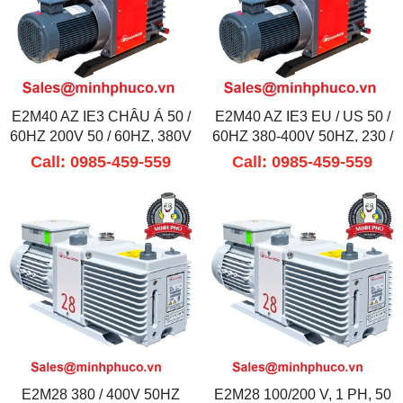
E2M40 AZ IE3 CHÂU Á 50 /
E2M40 AZ IE3 EU / US 50 /
60HZ 200V 50 / 60HZ, 380V
60HZ 380-400V 50HZ, 230 /
60HZ
460V 60HZ
Call: 0985-459-559
Call: 0985-459-559
E2M28 380 / 400V 50HZ
E2M28 100/200 V, 1 PH, 50