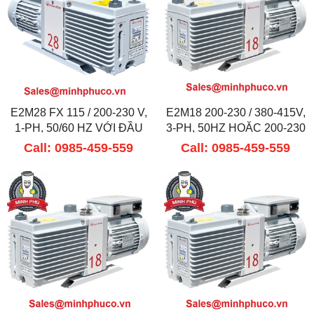
E2M28 FX 115 / 200-230 V,
E2M18 200-230 / 380-415V,
1-PH, 50/60 HZ VỚI ĐẦU
3-PH, 50HZ HOẶC 200-230
NỐI IEC60320 ĐƯỢC
/ 460V, 3-PH, 60HZ
Call: 0985-459-559
Call: 0985-459-559
TRANG BỊ