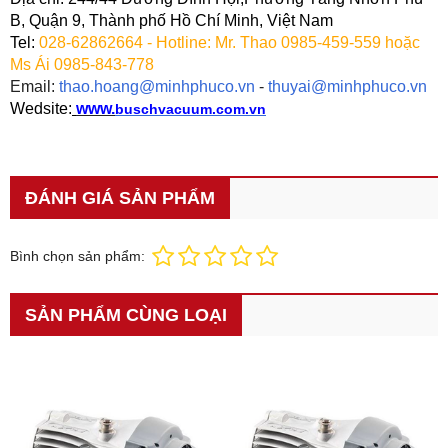
B, Quận 9, Thành phố Hồ Chí Minh, Việt Nam
Tel:
028-62862664 - Hotline: Mr. Thao 0985-459-559 hoặc
Ms Ái 0985-843-778
Email:
thao.hoang@minhphuco.vn
-
thuyai@minhphuco.vn
W
edsite:
www.
buschvacuum.com.vn
ĐÁNH GIÁ SẢN PHẨM
Bình chọn sản phẩm:
SẢN PHẨM CÙNG LOẠI