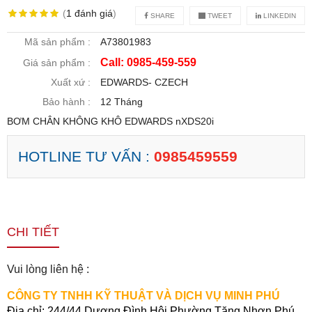
(
1
đánh giá
)
SHARE
TWEET
LINKEDIN
Mã sản phẩm :
A73801983
Call: 0985-459-559
Giá sản phẩm :
Xuất xứ :
EDWARDS- CZECH
Bảo hành :
12 Tháng
BƠM CHÂN KHÔNG KHÔ EDWARDS nXDS20i
HOTLINE TƯ VẤN :
0985459559
CHI TIẾT
Vui lòng liên hệ :
CÔNG TY TNHH KỸ THUẬT VÀ DỊCH VỤ MINH PHÚ
Địa chỉ:
244/44 Dương Đình Hội,Phường Tăng Nhơn Phú