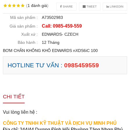
(
1
đánh giá
)
SHARE
TWEET
LINKEDIN
Mã sản phẩm :
A73502983
Call: 0985-459-559
Giá sản phẩm :
Xuất xứ :
EDWARDS- CZECH
Bảo hành :
12 Tháng
BƠM CHÂN KHÔNG KHÔ EDWARDS nXDS6iC 100
HOTLINE TƯ VẤN :
0985459559
CHI TIẾT
Vui lòng liên hệ :
CÔNG TY TNHH KỸ THUẬT VÀ DỊCH VỤ MINH PHÚ
Địa chỉ:
244/44 Dương Đình Hội,Phường Tăng Nhơn Phú