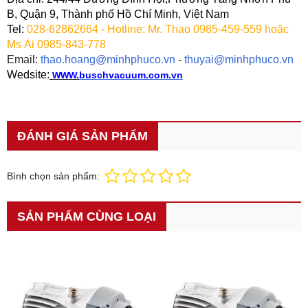
B, Quận 9, Thành phố Hồ Chí Minh, Việt Nam
Tel:
028-62862664 - Hotline: Mr. Thao 0985-459-559 hoặc
Ms Ái 0985-843-778
Email:
thao.hoang@minhphuco.vn
-
thuyai@minhphuco.vn
W
edsite:
www.
buschvacuum.com.vn
ĐÁNH GIÁ SẢN PHẨM
Bình chọn sản phẩm:
SẢN PHẨM CÙNG LOẠI