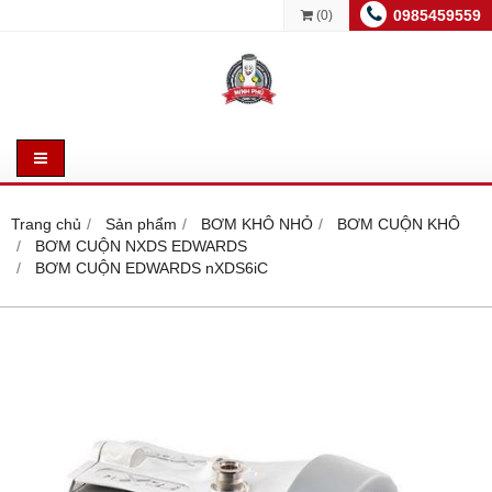
0985459559
(
0
)
Trang chủ
Sản phẩm
BƠM KHÔ NHỎ
BƠM CUỘN KHÔ
BƠM CUỘN NXDS EDWARDS
BƠM CUỘN EDWARDS nXDS6iC